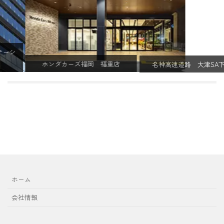
ホンダカーズ福岡 福重店
名神高速道路 大津SA下り線
ホーム
会社情報