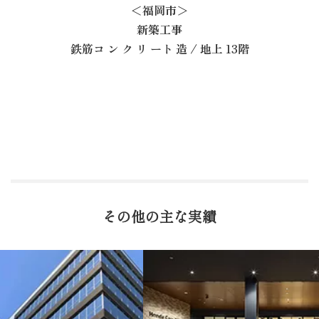
＜福岡市＞
新築工事
鉄筋コ ン ク リ ート 造 / 地上 13階
その他の主な実績