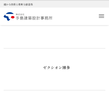
確かな技術と柔軟な創造性
Me
ゼクシオン博多