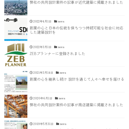
弊社の共同設計案件の記事が近代建築に掲載されました
2022年4月1日
news
創業の心と日本の伝統を保ちつつ持続可能な社会に対応
した建築設計を
2022年3月1日
news
ZEBプランナーに登録されました
2021年3月14日
news
創業の心を継承し続け 設計を通じて人々へ幸せを届ける
2020年6月1日
news
弊社の共同設計案件の記事が商店建築に掲載されました
2019年5月31日
news