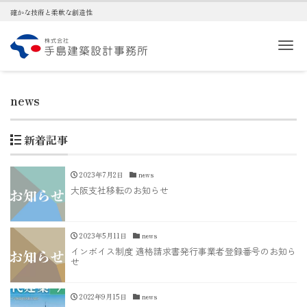
確かな技術と柔軟な創造性
Me
news
新着記事
2023年7月2日
news
大阪支社移転のお知らせ
2023年5月11日
news
インボイス制度 適格請求書発行事業者登録番号のお知ら
せ
2022年9月15日
news