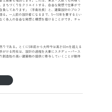
替え需要も増加します。これは、東京・大阪でも同様で
。まちづくりをクリエイトする、自由な発想で仕事がで
自負しております」（手島社長）と、建築設計のプロフ
語る。一人前の設計者になるまで、5〜10年を要するとい
なく各人の自由な発想と構想を描けることができ、チャ
然りである。とくに5年前から大昨今は高さ60mを超える
手がける同社は、設計の過程を大事にスタディーパース
り創造性の高い建築物の提供に寄与していくことが期待