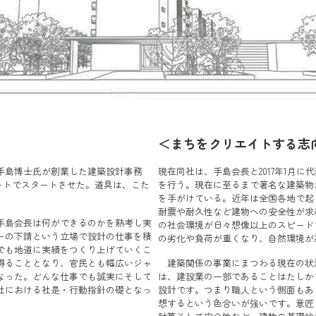
＜まちをクリエイトする志
・手島博士氏が創業した建築設計事務
現在同社は、手島会長と2017年1月
ートでスタートさせた。道具は、こた
を行う。現在に至るまで著名な建築物
を手がけている。近年は全国各地で起
耐震や耐久性など建物への安全性が求
手島会長は何ができるのかを熟考し実
の社会環境が日々想像以上のスピード
ーの下請という立場で設計の仕事を積
の劣化や負荷が重くなり、自然環境が
でも地道に実績をつくり上げていくこ
得ることとなり、官民とも幅広いジャ
建築関係の事業にまつわる現在の状
なった。どんな仕事でも誠実にそして
は、建設業の一部であることはたしか
社における社是・行動指針の礎となっ
設計です。つまり職人という側面もあ
想するという色合いが強いです。意匠