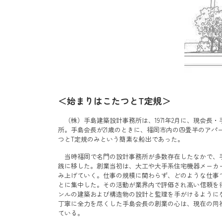
＜始まりはこたつとT定規＞
（株）手島建築設計事務所は、1971年2月に、現会長
所。手島会長が21歳のときに、福岡市内の四畳半のアパ
つとT定規のみという簡素な船出であった。
当時福岡で名門の設計事務所が多数存在したなかで、
践に移した。創業当初は、大工や大手系住宅機器メーカ
み上げていく。仕事の規模に関わらず、どのような仕事
とに集中した。その活動が業界内で評価され高い信頼を
ンルの建築および構造物の設計と監理を手がけるように
丁寧に全力を尽くした手島会長の創業の心は、現在の同
ている。