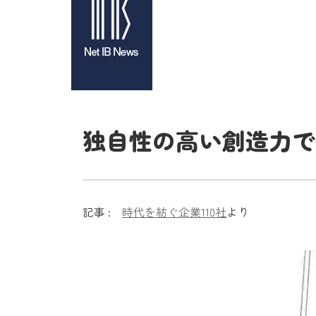
独自性の高い創造力で
記事 :
時代を紡ぐ企業110社
より