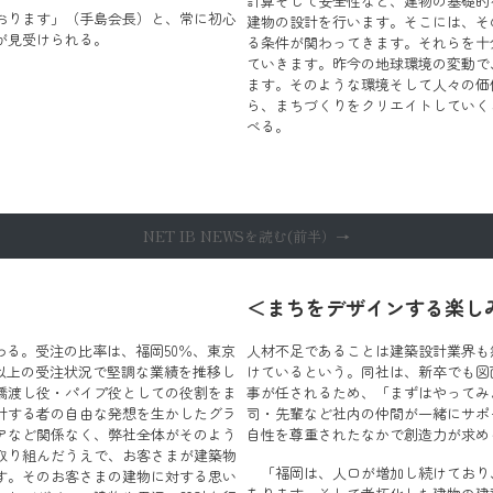
計算そして安全性など、建物の基礎的
おります」（手島会長）と、常に初心
建物の設計を行います。そこには、そ
が見受けられる。
る条件が関わってきます。それらを十
ていきます。昨今の地球環境の変動で
ます。そのような環境そして人々の価
ら、まちづくりをクリエイトしていく
べる。
NET IB NEWSを読む(前半）→
＜まちをデザインする楽し
わる。受注の比率は、福岡50％、東京
人材不足であることは建築設計業界も
。以上の受注状況で堅調な業績を推移し
けているという。同社は、新卒でも図
橋渡し役・パイプ役としての役割をま
事が任されるため、「まずはやってみ
計する者の自由な発想を生かしたグラ
司・先輩など社内の仲間が一緒にサポ
アなど関係なく、弊社全体がそのよう
自性を尊重されたなかで創造力が求め
取り組んだうえで、お客さまが建築物
「福岡は、人口が増加し続けており
す。そのお客さまの建物に対する思い