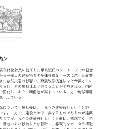
向＞
に代表取締役社長に就任した手島誠氏のツートップでの経営
から一個人の建築物まで多種多様なニーズに応えた事業
きた自然災害の影響で、耐震改修促進法など今後さらに
められ、その規制はより強まることが予想される。国内
で変化しており、利便性が高まっている一方で地球環境
悪化している。
況について手島社長は、「我々の建築設計という分野
です。一方で、建設とは似て非なるものであるのが建築
りますが、我々の建築設計という仕事は、構想する・発
・構造および設備などを設計し、客観的なデータや構造