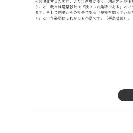
を具現化するために、より自由度が高く、創造力を駆使
うこと─我々は建築設計は『独立した業種である』とい
ます。そして創業からの社是である『規模を問わずいた
く』という姿勢はこれからも不動です」（手島社長）