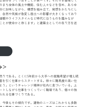
な部分をつくり出すことが第一です。それらを整理して
のまち全体の風土や機能、住む人々などを含め、あらゆ
分に加味しながら、構想を組み立て、発想をかたちにし
、自然や気候が急変し国土への影響が大きくなっており
値観やライフスタイルなど時代に沿うものを鑑みなが
ことが使命かと存じます」と建築士としての在り方を述
み＞
然りである。とくに5年前から大手への就職希望が増え続
面を引く仕事からスタートする。徐々に難易度の高い仕
よう」というチャレンジ精神が社内に息づいている。上
ートしながら仕事をつくっていく職場であり、個々の独
られる仕事づくりである。
、今後もその傾向です。建物のニーズはこれからも多数