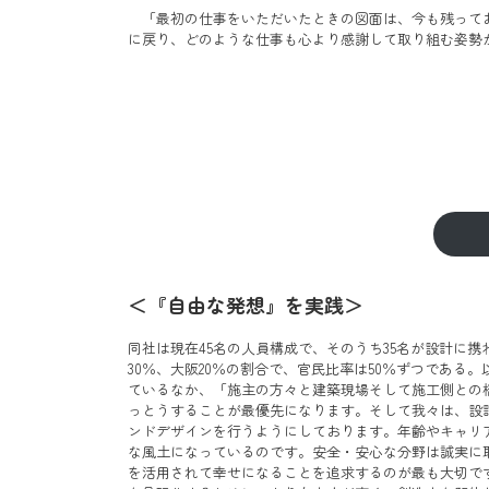
「最初の仕事をいただいたときの図面は、今も残って
に戻り、どのような仕事も心より感謝して取り組む姿勢
＜『自由な発想』を実践＞
同社は現在45名の人員構成で、そのうち35名が設計に携
30％、大阪20％の割合で、官民比率は50％ずつである
ているなか、「施主の方々と建築現場そして施工側との
っとうすることが最優先になります。そして我々は、設
ンドデザインを行うようにしております。年齢やキャリ
な風土になっているのです。安全・安心な分野は誠実に
を活用されて幸せになることを追求するのが最も大切で