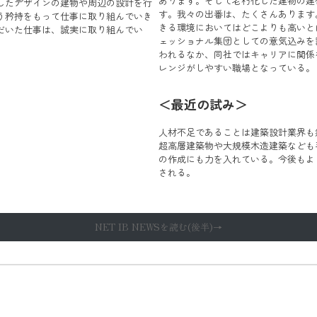
あります。そして老朽化した建物の建
したデザインの建物や周辺の設計を行
す。我々の出番は、たくさんあります
う矜持をもって仕事に取り組んでいき
きる環境においてはどこよりも高いと
だいた仕事は、誠実に取り組んでい
ェッショナル集団としての意気込みを
。
われるなか、同社ではキャリアに関係
レンジがしやすい職場となっている。
＜最近の試み＞
人材不足であることは建築設計業界も
超高層建築物や大規模木造建築なども
の作成にも力を入れている。今後もよ
される。
NET IB NEWSを読む(後半)→